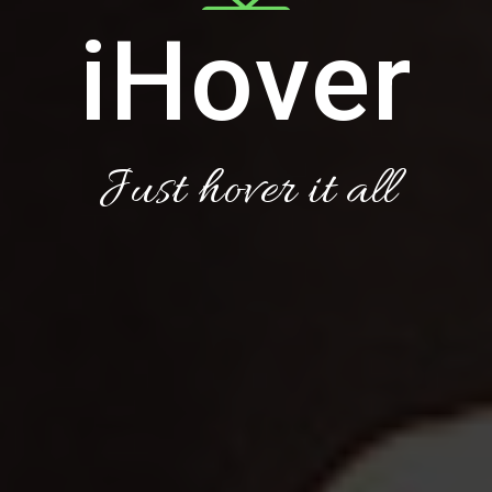
iHover
Just hover it all